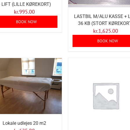
 LIFT (LILLE KØREKORT)
kr.
995.00
LASTBIL M/ALU KASSE + L
BOOK NOW
36 KB (STORT KØREKOR
kr.
1,625.00
BOOK NOW
Lokale udlejes 20 m2