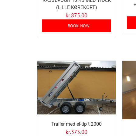
KASSEVOGN 10 KB MED TRÆK
+
(LILLE KØREKORT)
kr.
875.00
BOOK NOW
Trailer med el-tip t 2000
kr.
375.00