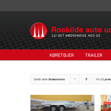
Skip
to
content
KØRETØJER
TRAILER
Sortér efter
Bedømmelse
Vis
12 prod