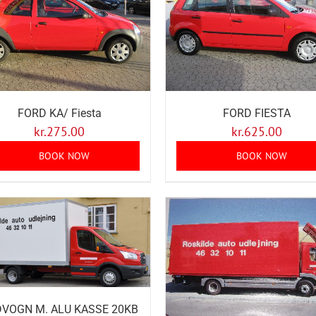
FORD KA/ Fiesta
FORD FIESTA
kr.
275.00
kr.
625.00
BOOK NOW
BOOK NOW
VOGN M. ALU KASSE 20KB