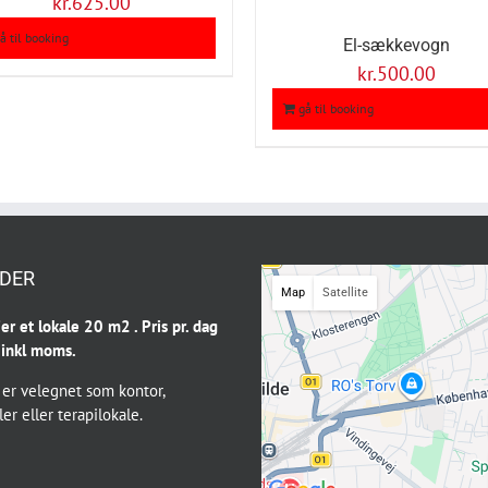
kr.
625.00
å til booking
El-sækkevogn
kr.
500.00
gå til booking
DER
Map
Satellite
jer et lokale 20 m2 . Pris pr. dag
 inkl moms.
 er velegnet som kontor,
er eller terapilokale.