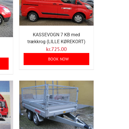
KASSEVOGN 7 KB med
trækkrog (LILLE KØREKORT)
kr.
725.00
BOOK NOW