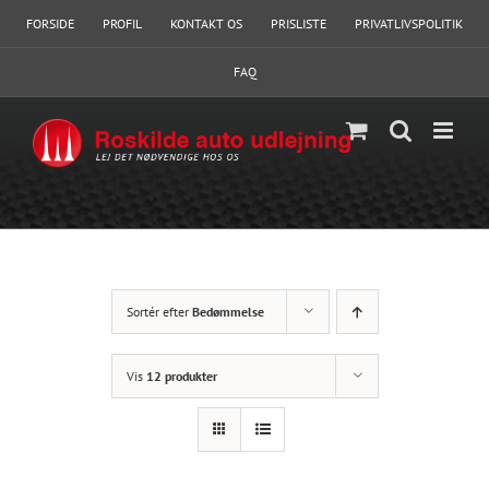
Skip
FORSIDE
PROFIL
KONTAKT OS
PRISLISTE
PRIVATLIVSPOLITIK
to
content
FAQ
Sortér efter
Bedømmelse
Vis
12 produkter