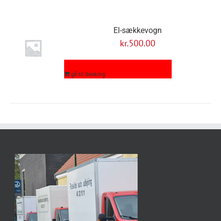
El-sækkevogn
kr.
500.00
gå til booking