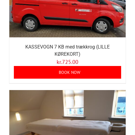
KASSEVOGN 7 KB med trækkrog (LILLE
KØREKORT)
kr.
725.00
BOOK NOW