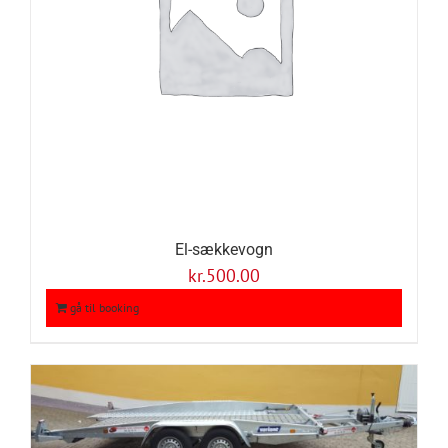
El-sækkevogn
kr.
500.00
gå til booking