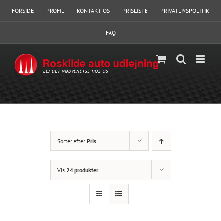
Skip
FORSIDE
PROFIL
KONTAKT OS
PRISLISTE
PRIVATLIVSPOLITIK
to
content
FAQ
Sortér efter
Pris
Vis
24 produkter