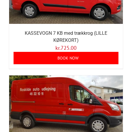
KASSEVOGN 7 KB med trækkrog (LILLE
KØREKORT)
kr.
725.00
BOOK NOW