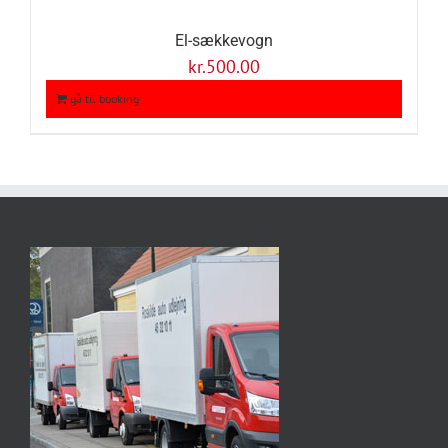
El-sækkevogn
kr.
500.00
gå til booking