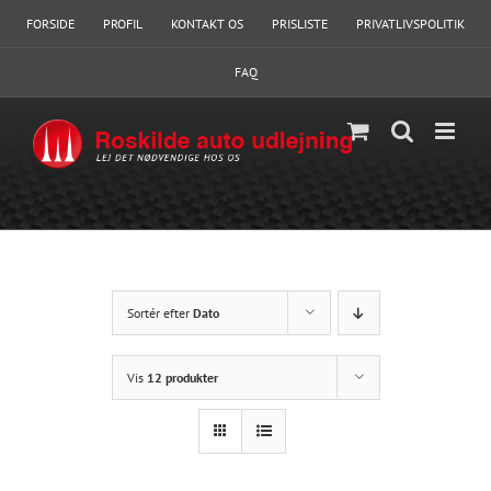
Skip
FORSIDE
PROFIL
KONTAKT OS
PRISLISTE
PRIVATLIVSPOLITIK
to
content
FAQ
Sortér efter
Dato
Vis
12 produkter