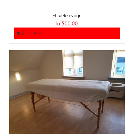
El-sækkevogn
kr.
500.00
gå til booking