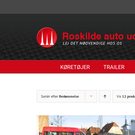
Skip
to
content
KØRETØJER
TRAILER
Sortér efter
Bedømmelse
Vis
12 prod