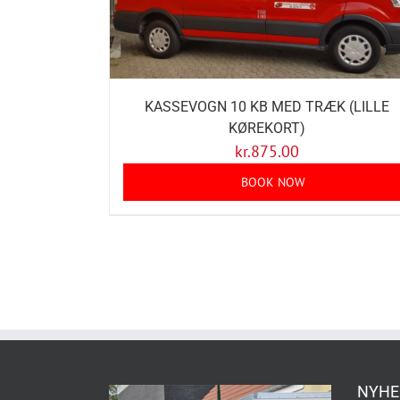
KASSEVOGN 10 KB MED TRÆK (LILLE
KØREKORT)
kr.
875.00
BOOK NOW
NYHE