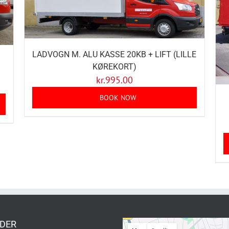
LADVOGN M. ALU KASSE 20KB + LIFT (LILLE
KØREKORT)
kr.
995.00
BOOK NOW
DER