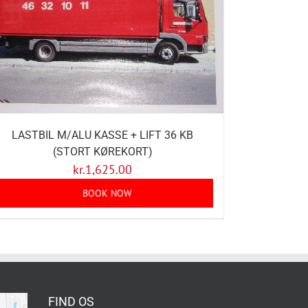
LASTBIL M/ALU KASSE + LIFT 36 KB
(STORT KØREKORT)
kr.
1,625.00
BOOK NOW
FIND OS