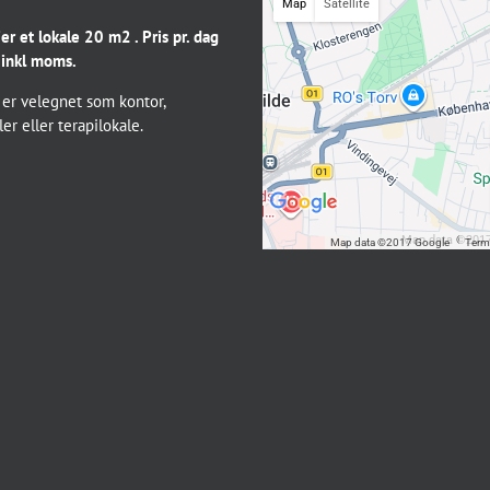
Map
Satellite
jer et lokale 20 m2 . Pris pr. dag
 inkl moms.
 er velegnet som kontor,
er eller terapilokale.
Map data ©2017
Map data ©2017 Google
Term