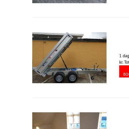
1 dag
kr. T
BO