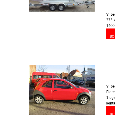
Vi be
375 k
1400 
BO
Vi be
Flere
1 uge
konta
BO