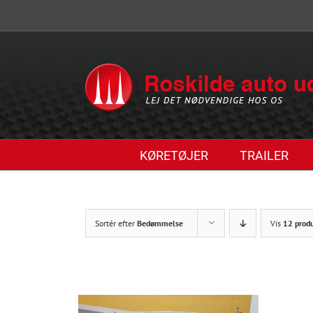
Skip
to
content
KØRETØJER
TRAILER
Sortér efter
Bedømmelse
Vis
12 prod