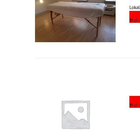
Loka
gå 
gå 