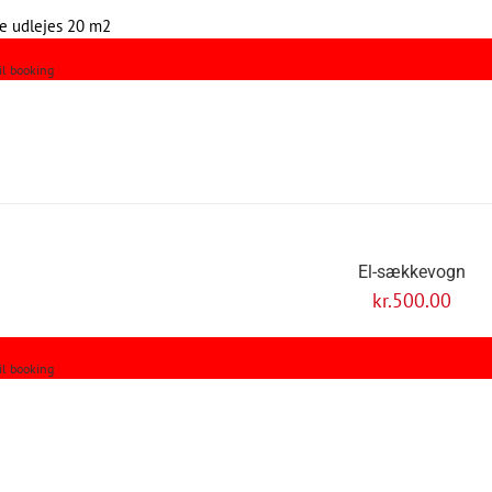
le udlejes 20 m2
til booking
El-sækkevogn
kr.
500.00
til booking