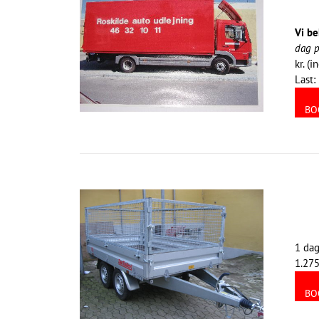
Vi be
dag p
kr. (
Last:
BO
1 dag
1.275
BO