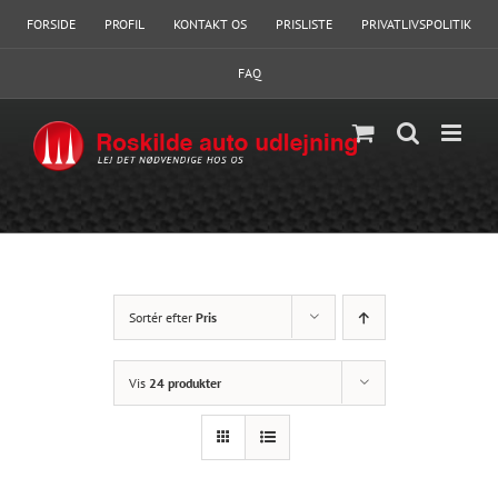
Skip
FORSIDE
PROFIL
KONTAKT OS
PRISLISTE
PRIVATLIVSPOLITIK
to
content
FAQ
Sortér efter
Pris
Vis
24 produkter