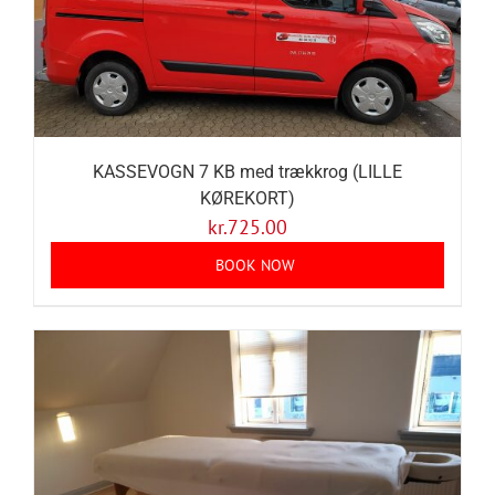
KASSEVOGN 7 KB med trækkrog (LILLE
KØREKORT)
kr.
725.00
BOOK NOW