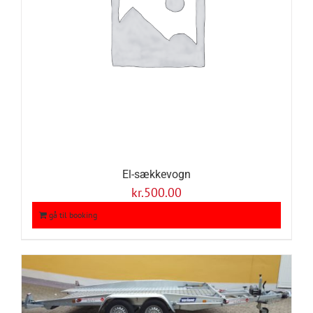
El-sækkevogn
kr.
500.00
gå til booking